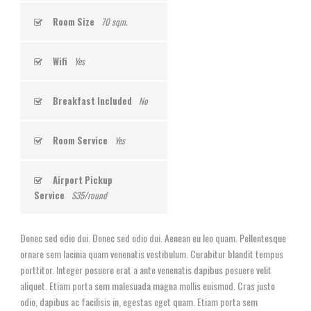
Room Size
70 sqm.
Wifi
Yes
Breakfast Included
No
Room Service
Yes
Airport Pickup
Service
$35/round
Donec sed odio dui. Donec sed odio dui. Aenean eu leo quam. Pellentesque
ornare sem lacinia quam venenatis vestibulum. Curabitur blandit tempus
porttitor. Integer posuere erat a ante venenatis dapibus posuere velit
aliquet. Etiam porta sem malesuada magna mollis euismod. Cras justo
odio, dapibus ac facilisis in, egestas eget quam. Etiam porta sem