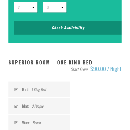
SUPERIOR ROOM – ONE KING BED
$90.00 / Night
Start From
Bed
1 King Bed
Max
3 People
View
Beach